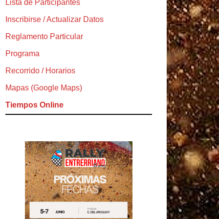
Lista de Participantes
Inscribirse / Actualizar Datos
Reglamento Particular
Programa
Recorrido / Horarios
Mapas (Google Maps)
Tiempos Online