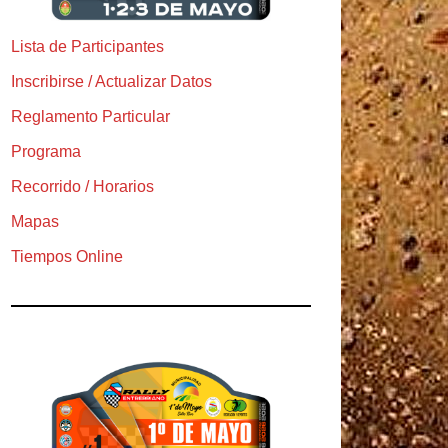
Lista de Participantes
Inscribirse / Actualizar Datos
Reglamento Particular
Programa
Recorrido / Horarios
Mapas
Tiempos Online