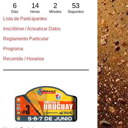
6
14
2
51
Días
Horas
Minutos
Segundos
Lista de Participantes
Inscribirse / Actualizar Datos
Reglamento Particular
Programa
Recorrido / Horarios