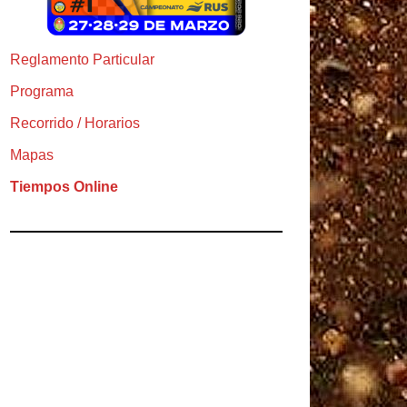
Reglamento Particular
Programa
Recorrido / Horarios
Mapas
Tiempos Online