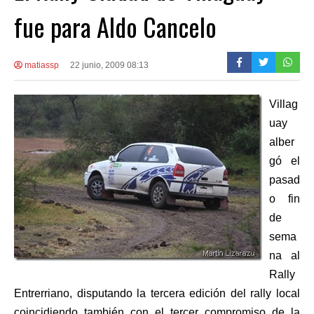
fue para Aldo Cancelo
matiassp
22 junio, 2009 08:13
Villag
uay
alber
gó el
pasad
o fin
de
sema
na al
Rally
Entrerriano, disputando la tercera edición del rally local
coincidiendo también con el tercer compromiso de la