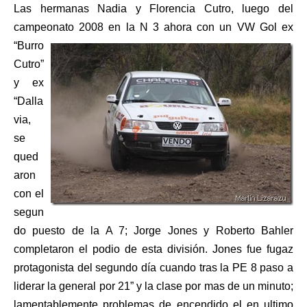
Las hermanas Nadia y Florencia Cutro, luego del
campeonato 2008 en
la N 3 ahora con un VW Gol ex
“Burro
Cutro”
y ex
“Dalla
via,
se
qued
aron
con el
segun
do puesto de la A 7; Jorge Jones y Roberto Bahler
completaron el podio de esta división. Jones fue fugaz
protagonista del segundo día cuando tras la PE 8 paso a
liderar la general por 21” y la clase por mas de un minuto;
lamentablemente problemas de encendido el en ultimo