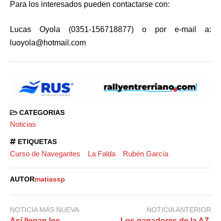
Para los interesados pueden contactarse con:
Lucas Oyola (0351-156718877) o por e-mail a:
luoyola@hotmail.com
CATEGORIAS
Noticias
ETIQUETAS
Curso de Navegantes
La Falda
Rubén García
AUTOR
matiassp
NOTICIA MÁS NUEVA
NOTICIA ANTERIOR
Así llegan los
Los ganadores de la AZ.