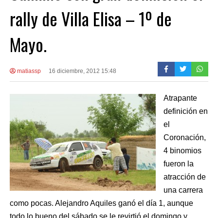
rally de Villa Elisa – 1º de
Mayo.
matiassp
16 diciembre, 2012 15:48
Atrapante
definición en
el
Coronación,
4 binomios
fueron la
atracción de
una carrera
como pocas. Alejandro Aquiles ganó el día 1, aunque
todo lo bueno del sábado se le revirtió el domingo y