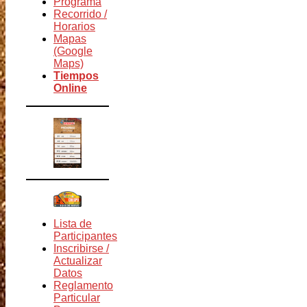
Programa
Recorrido /
Horarios
Mapas
(Google
Maps)
Tiempos
Online
Lista de
Participantes
Inscribirse /
Actualizar
Datos
Reglamento
Particular