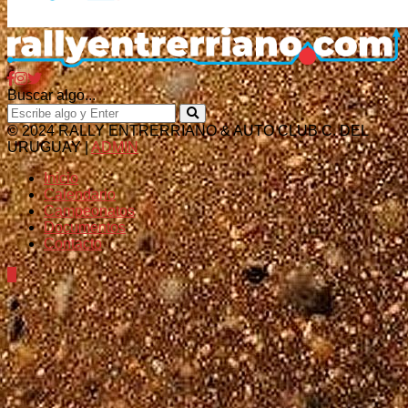
Buscar algo...
© 2024 RALLY ENTRERRIANO & AUTO CLUB C. DEL
URUGUAY |
ADMIN
Inicio
Calendario
Campeonatos
Documentos
Contacto