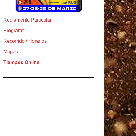
Reglamento Particular
Programa
Recorrido / Horarios
Mapas
Tiempos Online