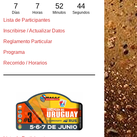
7
7
52
42
Días
Horas
Minutos
Segundos
Lista de Participantes
Inscribirse / Actualizar Datos
Reglamento Particular
Programa
Recorrido / Horarios