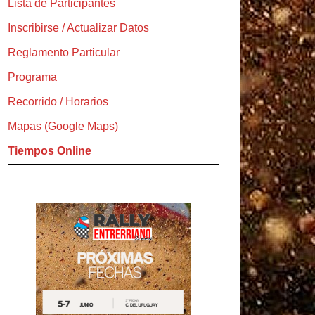
Lista de Participantes
Inscribirse / Actualizar Datos
Reglamento Particular
Programa
Recorrido / Horarios
Mapas (Google Maps)
Tiempos Online