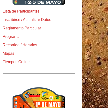
Lista de Participantes
Inscribirse / Actualizar Datos
Reglamento Particular
Programa
Recorrido / Horarios
Mapas
Tiempos Online