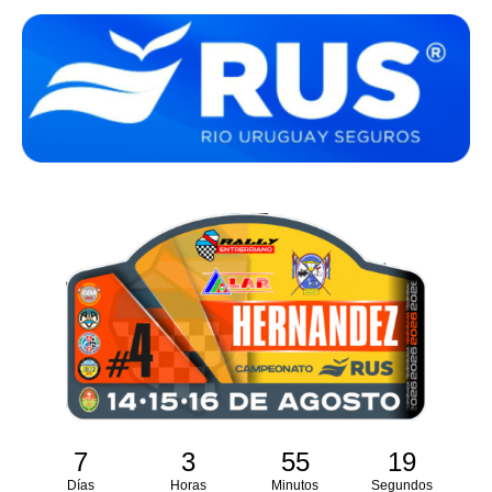
7
3
55
19
Días
Horas
Minutos
Segundos