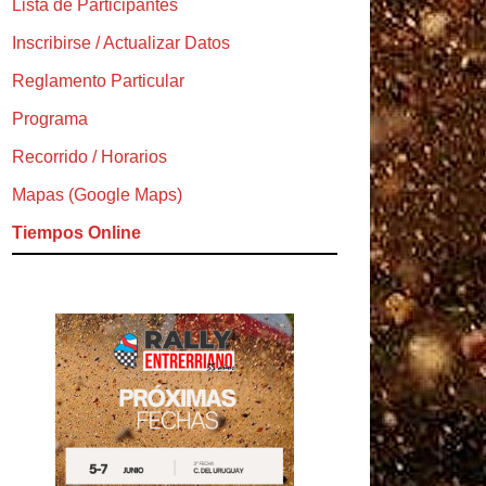
Lista de Participantes
Inscribirse / Actualizar Datos
Reglamento Particular
Programa
Recorrido / Horarios
Mapas (Google Maps)
Tiempos Online