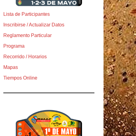
Lista de Participantes
Inscribirse / Actualizar Datos
Reglamento Particular
Programa
Recorrido / Horarios
Mapas
Tiempos Online