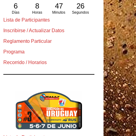
6
8
47
24
Días
Horas
Minutos
Segundos
Lista de Participantes
Inscribirse / Actualizar Datos
Reglamento Particular
Programa
Recorrido / Horarios