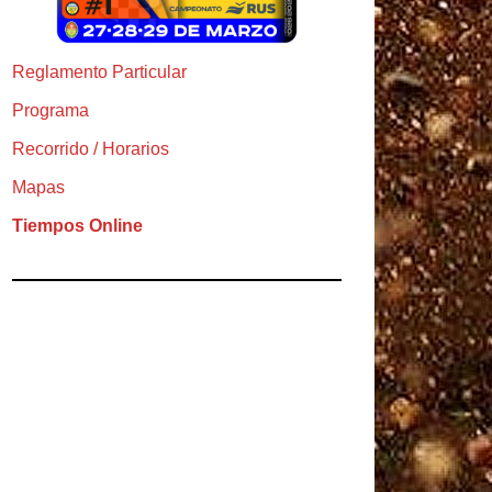
Reglamento Particular
Programa
Recorrido / Horarios
Mapas
Tiempos Online