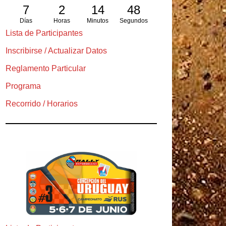
7
2
14
47
Días
Horas
Minutos
Segundos
Lista de Participantes
Inscribirse / Actualizar Datos
Reglamento Particular
Programa
Recorrido / Horarios