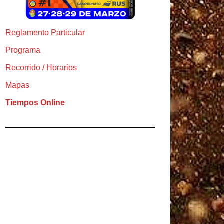
Reglamento Particular
Programa
Recorrido / Horarios
Mapas
Tiempos Online