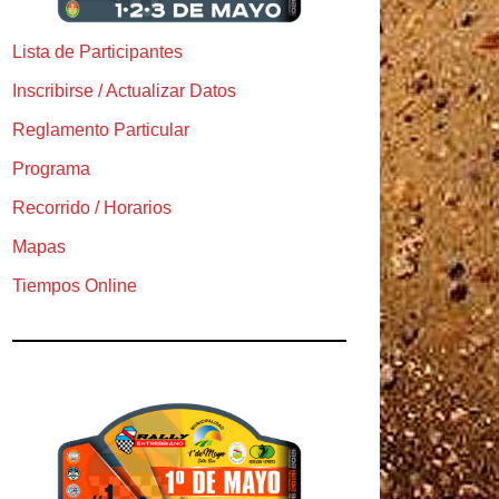
Lista de Participantes
Inscribirse / Actualizar Datos
Reglamento Particular
Programa
Recorrido / Horarios
Mapas
Tiempos Online