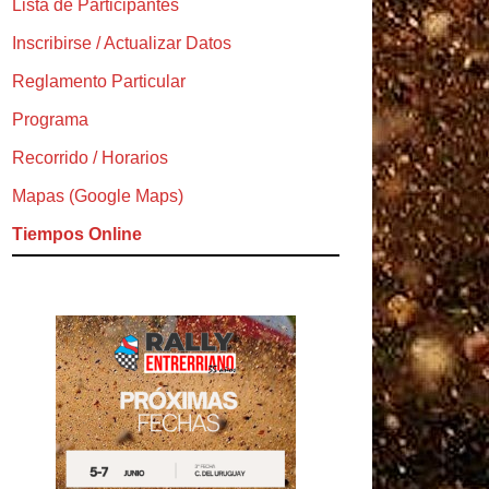
Lista de Participantes
Inscribirse / Actualizar Datos
Reglamento Particular
Programa
Recorrido / Horarios
Mapas (Google Maps)
Tiempos Online