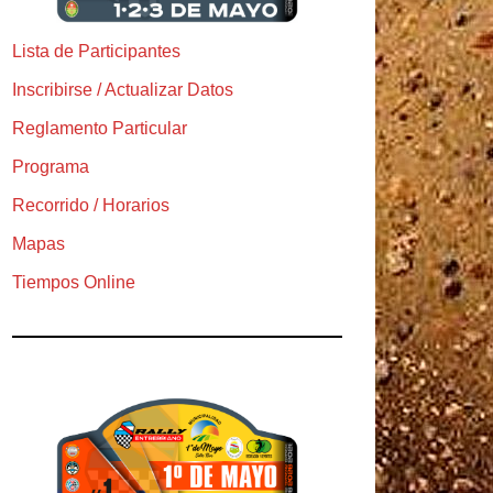
Lista de Participantes
Inscribirse / Actualizar Datos
Reglamento Particular
Programa
Recorrido / Horarios
Mapas
Tiempos Online