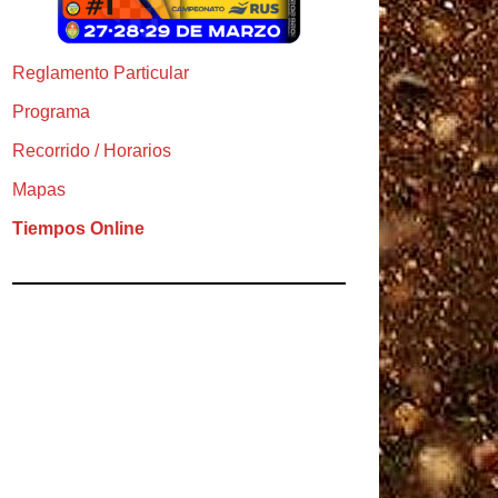
Reglamento Particular
Programa
Recorrido / Horarios
Mapas
Tiempos Online