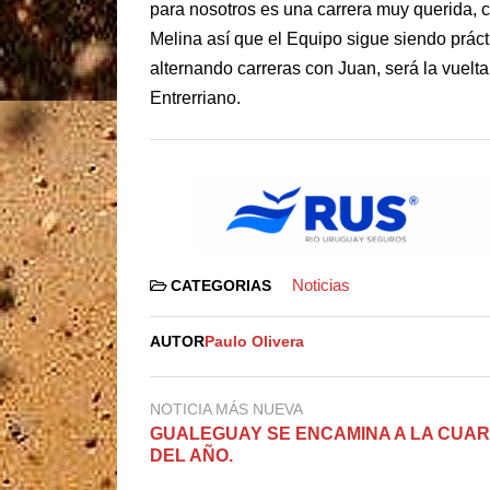
para nosotros es una carrera muy querida, 
Melina así que el Equipo sigue siendo prác
alternando carreras con Juan, será la vuelta
Entrerriano.
Noticias
CATEGORIAS
AUTOR
Paulo Olivera
NOTICIA MÁS NUEVA
GUALEGUAY SE ENCAMINA A LA CUAR
DEL AÑO.