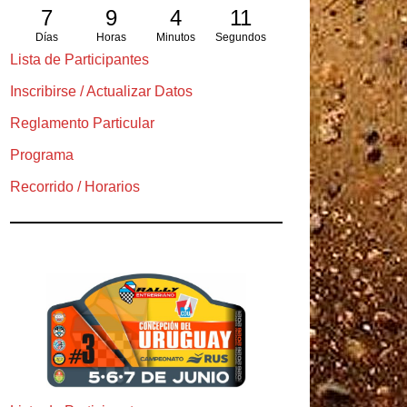
7
9
4
10
Días
Horas
Minutos
Segundos
Lista de Participantes
Inscribirse / Actualizar Datos
Reglamento Particular
Programa
Recorrido / Horarios