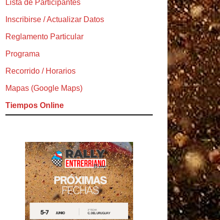
Lista de Participantes
Inscribirse / Actualizar Datos
Reglamento Particular
Programa
Recorrido / Horarios
Mapas (Google Maps)
Tiempos Online