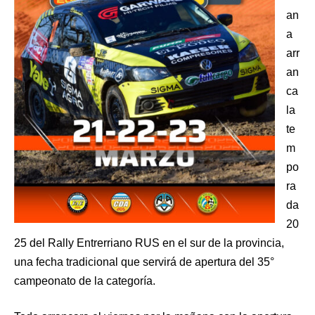
an
a
arr
an
ca
la
te
m
po
ra
da
20
25 del Rally Entrerriano RUS en el sur de la provincia,
una fecha tradicional que servirá de apertura del 35°
campeonato de la categoría.