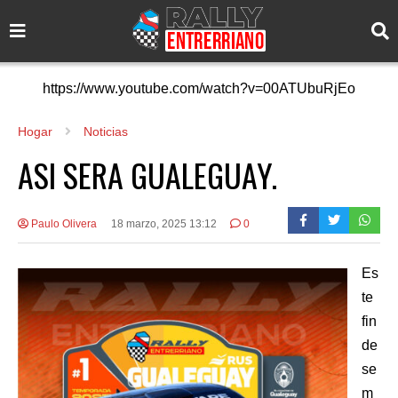
https://www.youtube.com/watch?v=00ATUbuRjEo
Hogar
Noticias
ASI SERA GUALEGUAY.
Paulo Olivera
18 marzo, 2025 13:12
0
Es
te
fin
de
se
m