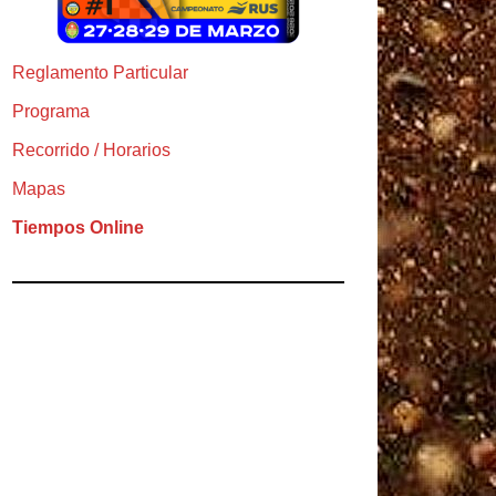
Reglamento Particular
Programa
Recorrido / Horarios
Mapas
Tiempos Online