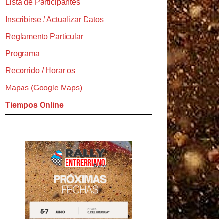
Lista de Participantes
Inscribirse / Actualizar Datos
Reglamento Particular
Programa
Recorrido / Horarios
Mapas (Google Maps)
Tiempos Online