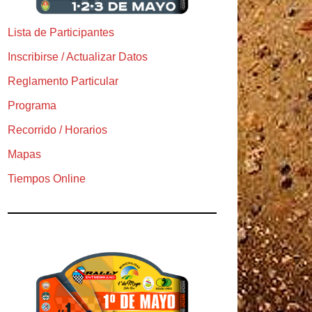
Lista de Participantes
Inscribirse / Actualizar Datos
Reglamento Particular
Programa
Recorrido / Horarios
Mapas
Tiempos Online