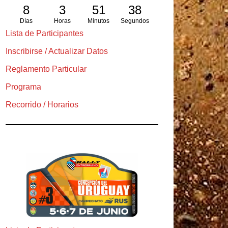
8
3
51
37
Días
Horas
Minutos
Segundos
Lista de Participantes
Inscribirse / Actualizar Datos
Reglamento Particular
Programa
Recorrido / Horarios