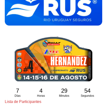
7
4
29
53
Días
Horas
Minutos
Segundos
Lista de Participantes