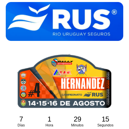
7
1
29
15
Días
Hora
Minutos
Segundos