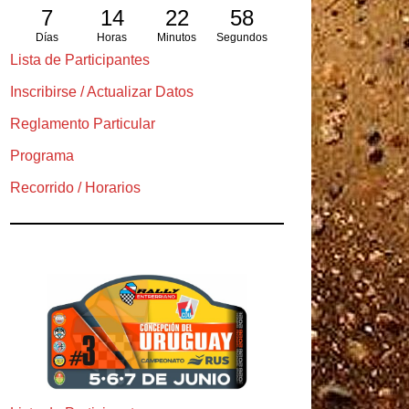
7
14
22
57
Días
Horas
Minutos
Segundos
Lista de Participantes
Inscribirse / Actualizar Datos
Reglamento Particular
Programa
Recorrido / Horarios