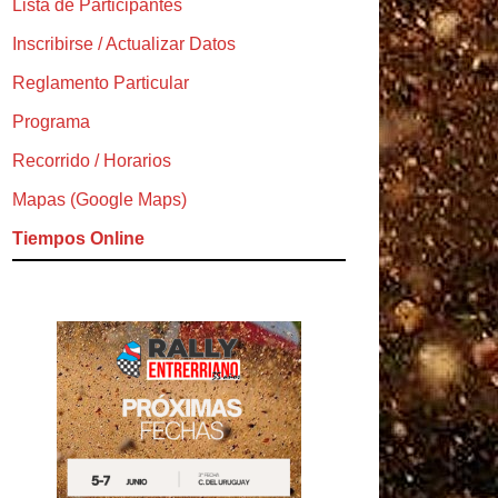
Lista de Participantes
Inscribirse / Actualizar Datos
Reglamento Particular
Programa
Recorrido / Horarios
Mapas (Google Maps)
Tiempos Online