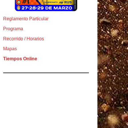
Reglamento Particular
Programa
Recorrido / Horarios
Mapas
Tiempos Online