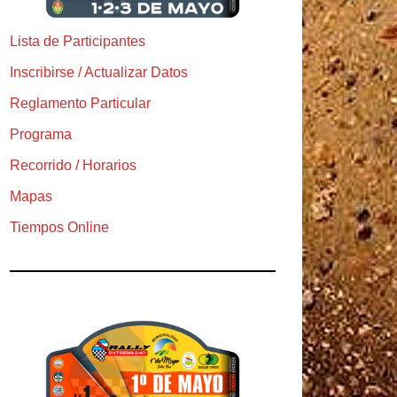
Lista de Participantes
Inscribirse / Actualizar Datos
Reglamento Particular
Programa
Recorrido / Horarios
Mapas
Tiempos Online