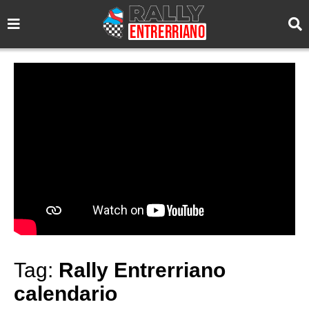
Tag:
Rally Entrerriano
calendario