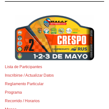
Lista de Participantes
Inscribirse / Actualizar Datos
Reglamento Particular
Programa
Recorrido / Horarios