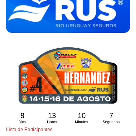
8
13
10
6
Días
Horas
Minutos
Segundos
Lista de Participantes