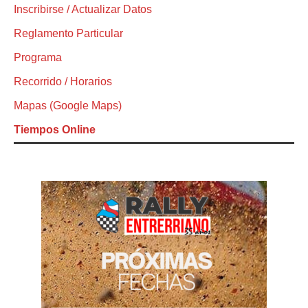
Inscribirse / Actualizar Datos
Reglamento Particular
Programa
Recorrido / Horarios
Mapas (Google Maps)
Tiempos Online