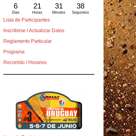
6
21
31
37
Días
Horas
Minutos
Segundos
Lista de Participantes
Inscribirse / Actualizar Datos
Reglamento Particular
Programa
Recorrido / Horarios