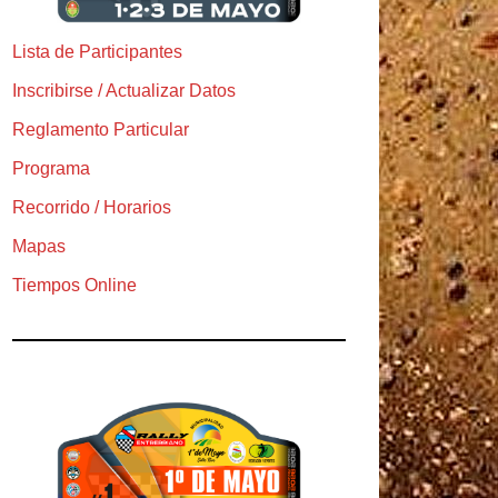
Lista de Participantes
Inscribirse / Actualizar Datos
Reglamento Particular
Programa
Recorrido / Horarios
Mapas
Tiempos Online