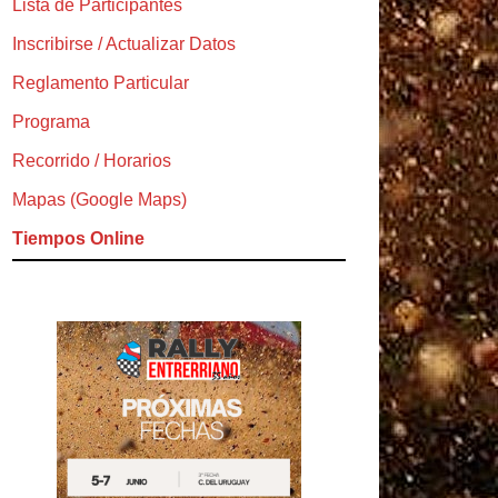
Lista de Participantes
Inscribirse / Actualizar Datos
Reglamento Particular
Programa
Recorrido / Horarios
Mapas (Google Maps)
Tiempos Online