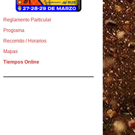
Reglamento Particular
Programa
Recorrido / Horarios
Mapas
Tiempos Online