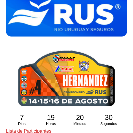
7
19
20
29
Días
Horas
Minutos
Segundos
Lista de Participantes