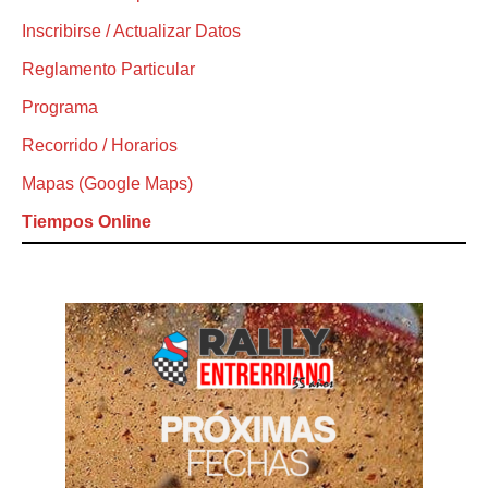
Inscribirse / Actualizar Datos
Reglamento Particular
Programa
Recorrido / Horarios
Mapas (Google Maps)
Tiempos Online