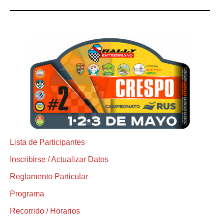
Lista de Participantes
Inscribirse / Actualizar Datos
Reglamento Particular
Programa
Recorrido / Horarios