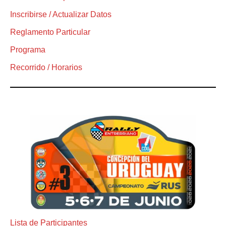
Inscribirse / Actualizar Datos
Reglamento Particular
Programa
Recorrido / Horarios
Lista de Participantes