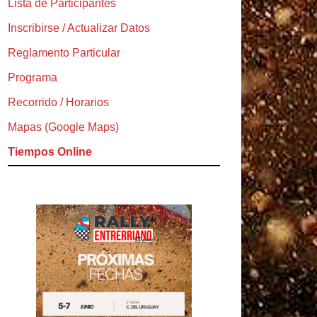
Lista de Participantes
Inscribirse / Actualizar Datos
Reglamento Particular
Programa
Recorrido / Horarios
Mapas (Google Maps)
Tiempos Online