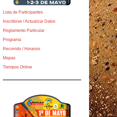
Lista de Participantes
Inscribirse / Actualizar Datos
Reglamento Particular
Programa
Recorrido / Horarios
Mapas
Tiempos Online