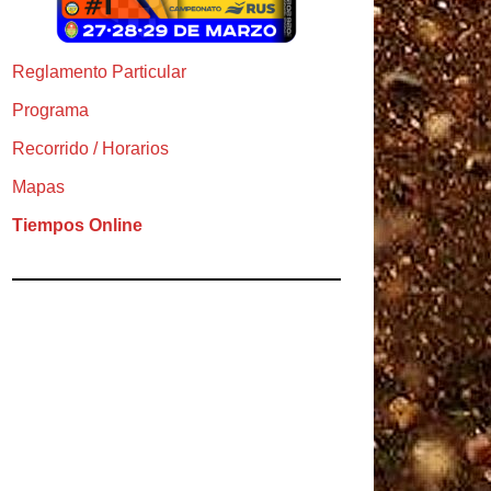
Reglamento Particular
Programa
Recorrido / Horarios
Mapas
Tiempos Online