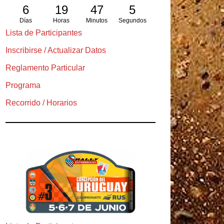
6
19
47
4
Días
Horas
Minutos
Segundos
Lista de Participantes
Inscribirse / Actualizar Datos
Reglamento Particular
Programa
Recorrido / Horarios