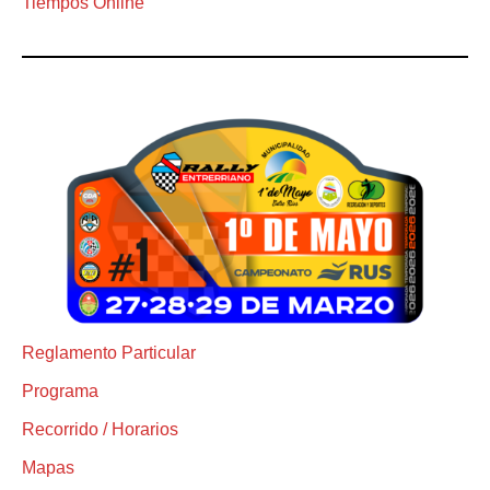
Tiempos Online
Reglamento Particular
Programa
Recorrido / Horarios
Mapas