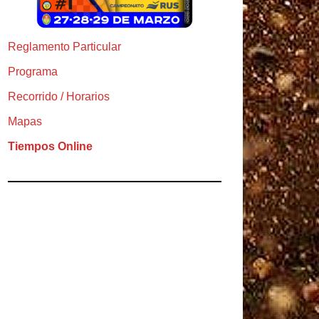
Reglamento Particular
Programa
Recorrido / Horarios
Mapas
Tiempos Online