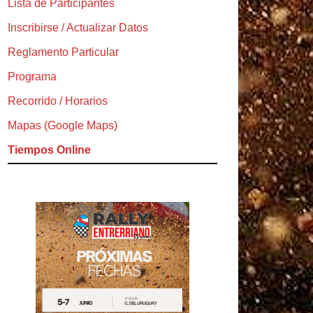
Lista de Participantes
Inscribirse / Actualizar Datos
Reglamento Particular
Programa
Recorrido / Horarios
Mapas (Google Maps)
Tiempos Online