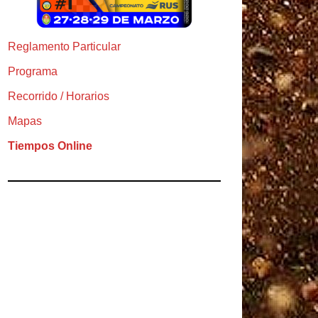
Reglamento Particular
Programa
Recorrido / Horarios
Mapas
Tiempos Online