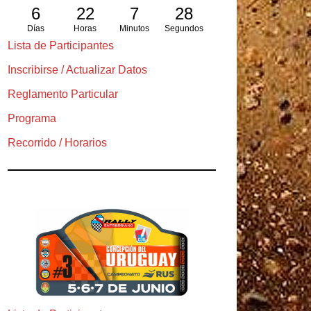
6
22
7
27
Días
Horas
Minutos
Segundos
Lista de Participantes
Inscribirse / Actualizar Datos
Reglamento Particular
Programa
Recorrido / Horarios