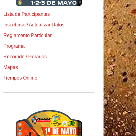
Lista de Participantes
Inscribirse / Actualizar Datos
Reglamento Particular
Programa
Recorrido / Horarios
Mapas
Tiempos Online