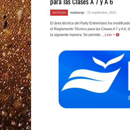
para las Clases A 7 y A 6
matiassp
- 22 septiembre, 2010
NOTICIAS
El área técnica del Rally Entrerriano ha modificad
el Reglamento Técnico para las Clases A 7 y A 6, 
la siguiente manera: Se permite ...
Leer +