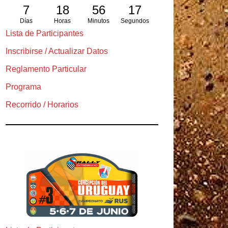
7
18
56
15
Días
Horas
Minutos
Segundos
Lista de Participantes
Inscribirse / Actualizar Datos
Reglamento Particular
Programa
Recorrido / Horarios