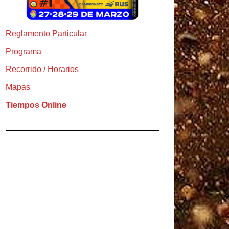
Reglamento Particular
Programa
Recorrido / Horarios
Mapas
Tiempos Online