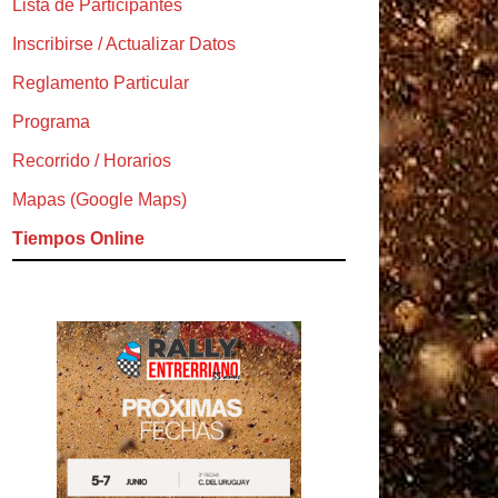
Lista de Participantes
Inscribirse / Actualizar Datos
Reglamento Particular
Programa
Recorrido / Horarios
Mapas (Google Maps)
Tiempos Online