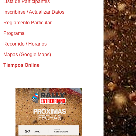
Lista de Participantes
Inscribirse / Actualizar Datos
Reglamento Particular
Programa
Recorrido / Horarios
Mapas (Google Maps)
Tiempos Online