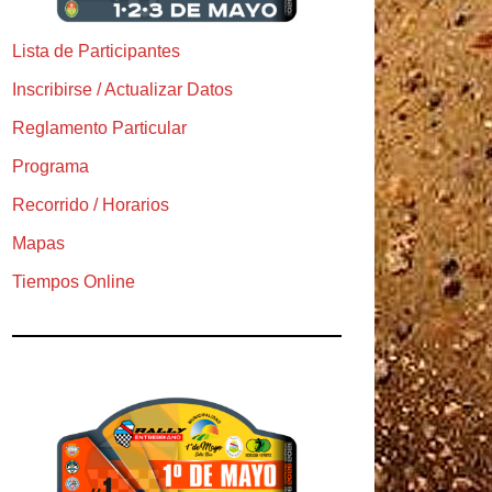
Lista de Participantes
Inscribirse / Actualizar Datos
Reglamento Particular
Programa
Recorrido / Horarios
Mapas
Tiempos Online