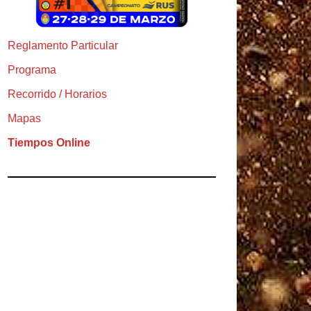
Reglamento Particular
Programa
Recorrido / Horarios
Mapas
Tiempos Online