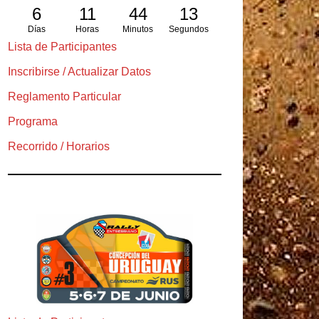
6
11
44
12
Días
Horas
Minutos
Segundos
Lista de Participantes
Inscribirse / Actualizar Datos
Reglamento Particular
Programa
Recorrido / Horarios