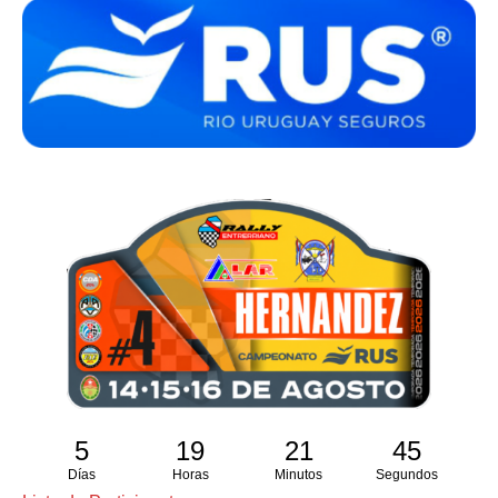
5
19
21
45
Días
Horas
Minutos
Segundos