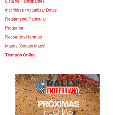
Lista de Participantes
Inscribirse / Actualizar Datos
Reglamento Particular
Programa
Recorrido / Horarios
Mapas (Google Maps)
Tiempos Online