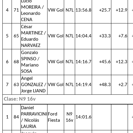
Lucio
MOREIRA /
4
71
VW Gol
N7L
13:56.8
+25.7
+12.9
Leonardo
CENA
César
MARTINEZ /
5
65
VW Gol
N7L
14:04.4
+33.3
+7.6
Eduardo
NARVAEZ
Gonzalo
SPINSO /
6
68
VW Gol
N7L
14:16.7
+45.6
+12.3
Mariano
SOSA
Angel
7
63
GONZALEZ /
VW Gol
N7L
14:19.4
+48.3
+2.7
Jorge LIAND
Clase: N9 16v
Daniel
PARRAVICINI
Ford
N9
1
84
14:01.6
/ Nicolás
Fiesta
16v
LAURIA