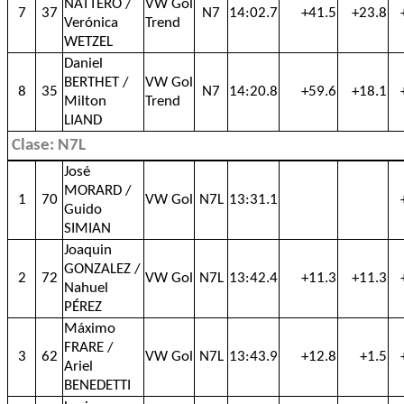
NATTERO /
VW Gol
7
37
N7
14:02.7
+41.5
+23.8
Verónica
Trend
WETZEL
Daniel
BERTHET /
VW Gol
8
35
N7
14:20.8
+59.6
+18.1
Milton
Trend
LIAND
Clase: N7L
José
MORARD /
1
70
VW Gol
N7L
13:31.1
Guido
SIMIAN
Joaquin
GONZALEZ /
2
72
VW Gol
N7L
13:42.4
+11.3
+11.3
Nahuel
PÉREZ
Máximo
FRARE /
3
62
VW Gol
N7L
13:43.9
+12.8
+1.5
Ariel
BENEDETTI