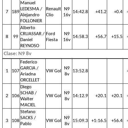
Manuel
LEDESMA /
Renault
N9
7
189
14:42.8
+41.2
+0.4
Alejandro
Clio
16v
FOLLONIER
Alberto
CRUASSAR /
Ford
N9
8
99
14:58.3
+56.7
+15.5
Daniel
Fiesta
16v
REYNOSO
Clase: N9 8v
Federico
GARCIA /
N9
1
107
VW Gol
13:52.8
Ariadna
8v
ORCELLET
Diego
SCHAB /
N9
2
106
VW Gol
14:12.9
+20.1
+20.1
Walter
8v
MACIEL
Stefano
SACKS /
N9
3
108
VW Gol
15:09.3
+1:16.5
+56.4
Pablo
8v