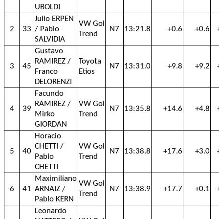
UBOLDI
Julio ERPEN
VW Gol
2
33
/ Pablo
N7
13:21.8
+0.6
+0.6
Trend
SALVIDIA
Gustavo
RAMIREZ /
Toyota
3
45
N7
13:31.0
+9.8
+9.2
Franco
Etios
DELORENZI
Facundo
RAMIREZ /
VW Gol
4
39
N7
13:35.8
+14.6
+4.8
Mirko
Trend
GIORDAN
Horacio
CHETTI /
VW Gol
5
40
N7
13:38.8
+17.6
+3.0
Pablo
Trend
CHETTI
Maximiliano
VW Gol
6
41
ARNAIZ /
N7
13:38.9
+17.7
+0.1
Trend
Pablo KERN
Leonardo