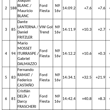
Joaquin
BLANC /
Ford
N9
2
188
14:09.2
+7.6
+7.6
Mauricio
Fiesta
16v
BLANC
Dante
LANTERNA /
VW Gol
N9
3
85
14:11.9
+10.3
+2.7
Daniel
Trend
16v
FRITZLER
Mario
MOSSET
Ford
N9
4
94
ITURRASPE /
14:12.2
+10.6
+0.3
Fiesta
16v
Gabriel
DALMAZZO
Fernando
RAMAT /
Ford
N9
5
83
14:34.1
+32.5
+21.9
Federico
Fiesta
16v
CASTAÑO
Cristián
DELÍA /
Ford
N9
6
81
14:42.4
+40.8
+8.3
Darcy
Fiesta
16v
FRASCHERI