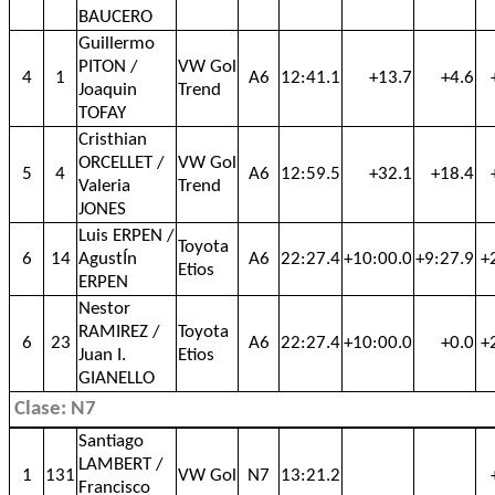
BAUCERO
Guillermo
PITON /
VW Gol
4
1
A6
12:41.1
+13.7
+4.6
Joaquin
Trend
TOFAY
Cristhian
ORCELLET /
VW Gol
5
4
A6
12:59.5
+32.1
+18.4
Valeria
Trend
JONES
Luis ERPEN /
Toyota
6
14
AgustÍn
A6
22:27.4
+10:00.0
+9:27.9
+
Etios
ERPEN
Nestor
RAMIREZ /
Toyota
6
23
A6
22:27.4
+10:00.0
+0.0
+
Juan I.
Etios
GIANELLO
Clase: N7
Santiago
LAMBERT /
1
131
VW Gol
N7
13:21.2
Francisco