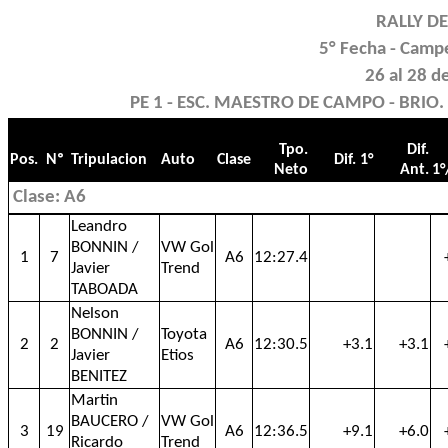
RALLY D
5° Fecha - Camp
26 al 28 
PE 1 - ESC. MAESTRO DE CAMPO - BRIO. 
Tpo.
Dif.
Pos.
Nº
Tripulacion
Auto
Clase
Dif. 1°
Neto
Ant.
1
Clase: A6
Leandro
BONNIN /
VW Gol
1
7
A6
12:27.4
Javier
Trend
TABOADA
Nelson
BONNIN /
Toyota
2
2
A6
12:30.5
+3.1
+3.1
Javier
Etios
BENITEZ
Martin
BAUCERO /
VW Gol
3
19
A6
12:36.5
+9.1
+6.0
Ricardo
Trend