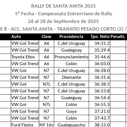
RALLY DE SANTA ANITA 2025
5° Fecha - Campeonato Entrerriano de Rally
26 al 28 de Septiembre de 2025
 PE 8 - ACC. SANTA ANITA - TRANSITO PESADO CORTO (2) 
Auto
Clase
Procedencia
Tpo. Neto
Penaliz.
VW Gol Trend
A6
C.del Uruguay
34:31.2
VW Gol Trend
A6
Gualeguay
35:29.4
Toyota Etios
A6
Pronunciamiento
35:46.6
VW Gol Trend
A6
Colón
36:03.0
VW Gol
N7
C.del Uruguay
36:28.0
VW Gol Trend
N7
Diamante
36:31.6
VW Gol
N7L
C.del Uruguay
36:38.5
VW Gol Trend
N7
C.del Uruguay
36:53.8
VW Gol Trend
N7
Gualeguay
36:54.4
VW Gol
N7L
Colón
36:55.3
VW Gol Trend
N7
Goya
37:21.0
VW Gol Trend
N7
Colón
37:43.7
Ford Fiesta
N9 16v
Gualeguaychú
38:15.0