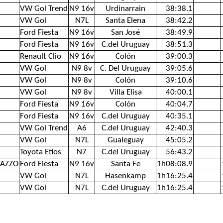
VW Gol Trend
N9 16v
Urdinarrain
38:38.1
VW Gol
N7L
Santa Elena
38:42.2
Ford Fiesta
N9 16v
San José
38:49.9
Ford Fiesta
N9 16v
C.del Uruguay
38:51.3
Renault Clio
N9 16v
Colón
39:00.3
VW Gol
N9 8v
C. Del Uruguay
39:05.6
VW Gol
N9 8v
Colón
39:10.6
VW Gol
N9 8v
Villa Elisa
40:00.1
Ford Fiesta
N9 16v
Colón
40:04.7
Ford Fiesta
N9 16v
C.del Uruguay
40:35.1
VW Gol Trend
A6
C.del Uruguay
42:40.3
VW Gol
N7L
Gualeguay
45:05.2
Toyota Etios
N7
C.del Uruguay
56:43.2
MAZZO
Ford Fiesta
N9 16v
Santa Fe
1h08:08.9
VW Gol
N7L
Hasenkamp
1h16:25.4
VW Gol
N7L
C.del Uruguay
1h16:25.4