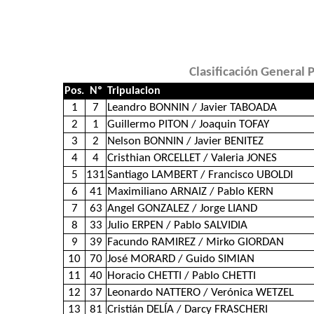
Clasificación General
Pos.
Nº
Tripulacion
1
7
Leandro BONNIN / Javier TABOADA
2
1
Guillermo PITON / Joaquin TOFAY
3
2
Nelson BONNIN / Javier BENITEZ
4
4
Cristhian ORCELLET / Valeria JONES
5
131
Santiago LAMBERT / Francisco UBOLDI
6
41
Maximiliano ARNAIZ / Pablo KERN
7
63
Angel GONZALEZ / Jorge LIAND
8
33
Julio ERPEN / Pablo SALVIDIA
9
39
Facundo RAMIREZ / Mirko GIORDAN
10
70
José MORARD / Guido SIMIAN
11
40
Horacio CHETTI / Pablo CHETTI
12
37
Leonardo NATTERO / Verónica WETZEL
13
81
Cristián DELÍA / Darcy FRASCHERI