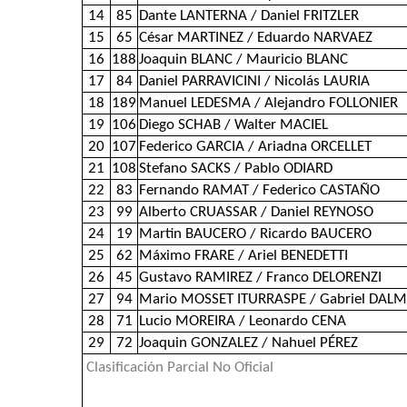
14
85
Dante LANTERNA / Daniel FRITZLER
15
65
César MARTINEZ / Eduardo NARVAEZ
16
188
Joaquin BLANC / Mauricio BLANC
17
84
Daniel PARRAVICINI / Nicolás LAURIA
18
189
Manuel LEDESMA / Alejandro FOLLONIER
19
106
Diego SCHAB / Walter MACIEL
20
107
Federico GARCIA / Ariadna ORCELLET
21
108
Stefano SACKS / Pablo ODIARD
22
83
Fernando RAMAT / Federico CASTAÑO
23
99
Alberto CRUASSAR / Daniel REYNOSO
24
19
Martin BAUCERO / Ricardo BAUCERO
25
62
Máximo FRARE / Ariel BENEDETTI
26
45
Gustavo RAMIREZ / Franco DELORENZI
27
94
Mario MOSSET ITURRASPE / Gabriel DAL
28
71
Lucio MOREIRA / Leonardo CENA
29
72
Joaquin GONZALEZ / Nahuel PÉREZ
Clasificación Parcial No Oficial