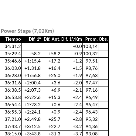
/ Power Stage (7,02Km)
Tiempo
Dif. 1°
Dif. Ant.
Dif. 1°/Km
Prom.
Obs.
34:31.2
+0.0
103,14
35:29.4
+58.2
+58.2
+0.9
100,32
35:46.6
+1:15.4
+17.2
+1.2
99,51
36:03.0
+1:31.8
+16.4
+1.5
98,76
36:28.0
+1:56.8
+25.0
+1.9
97,63
36:31.6
+2:00.4
+3.6
+2.0
97,47
36:38.5
+2:07.3
+6.9
+2.1
97,16
36:53.8
+2:22.6
+15.3
+2.4
96,49
36:54.4
+2:23.2
+0.6
+2.4
96,47
36:55.3
+2:24.1
+0.9
+2.4
96,43
37:21.0
+2:49.8
+25.7
+2.8
95,32
37:43.7
+3:12.5
+22.7
+3.2
94,36
38:15.0
+3:43.8
+31.3
+3.7
93,08