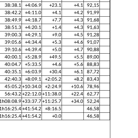
38:38.1
+4:06.9
+23.1
+4.1
92,15
38:42.2
+4:11.0
+4.1
+4.2
91,99
38:49.9
+4:18.7
+7.7
+4.3
91,68
38:51.3
+4:20.1
+1.4
+4.3
91,63
39:00.3
+4:29.1
+9.0
+4.5
91,28
39:05.6
+4:34.4
+5.3
+4.6
91,07
39:10.6
+4:39.4
+5.0
+4.7
90,88
40:00.1
+5:28.9
+49.5
+5.5
89,00
40:04.7
+5:33.5
+4.6
+5.6
88,83
40:35.1
+6:03.9
+30.4
+6.1
87,72
42:40.3
+8:09.1
+2:05.2
+8.2
83,43
45:05.2
+10:34.0
+2:24.9
+10.6
78,96
56:43.2
+22:12.0
+11:38.0
+22.4
62,77
1h08:08.9
+33:37.7
+11:25.7
+34.0
52,24
1h16:25.4
+41:54.2
+8:16.5
46,58
1h16:25.4
+41:54.2
+0.0
46,58