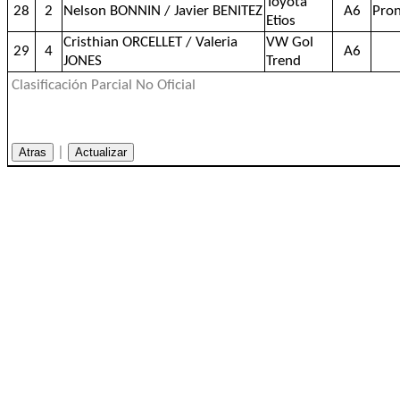
Toyota
28
2
Nelson BONNIN / Javier BENITEZ
A6
Pro
Etios
Cristhian ORCELLET / Valeria
VW Gol
29
4
A6
JONES
Trend
Clasificación Parcial No Oficial
|