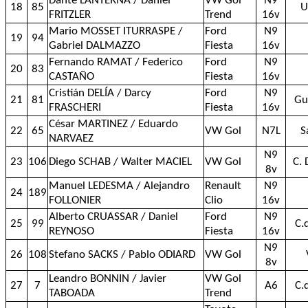
Dante LANTERNA / Daniel
VW Gol
N9
18
85
U
FRITZLER
Trend
16v
Mario MOSSET ITURRASPE /
Ford
N9
19
94
Gabriel DALMAZZO
Fiesta
16v
Fernando RAMAT / Federico
Ford
N9
20
83
CASTAÑO
Fiesta
16v
Cristián DELÍA / Darcy
Ford
N9
21
81
Gu
FRASCHERI
Fiesta
16v
César MARTINEZ / Eduardo
22
65
VW Gol
N7L
S
NARVAEZ
N9
23
106
Diego SCHAB / Walter MACIEL
VW Gol
C. 
8v
Manuel LEDESMA / Alejandro
Renault
N9
24
189
FOLLONIER
Clio
16v
Alberto CRUASSAR / Daniel
Ford
N9
25
99
C.
REYNOSO
Fiesta
16v
N9
26
108
Stefano SACKS / Pablo ODIARD
VW Gol
8v
Leandro BONNIN / Javier
VW Gol
27
7
A6
C.
TABOADA
Trend