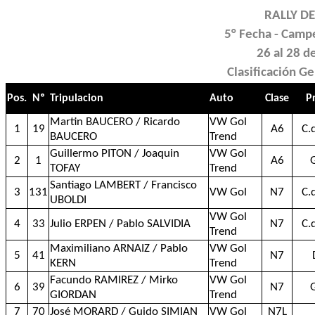
RALLY D
5° Fecha - Camp
26 al 28 
Clasificación G
Pos.
Nº
Tripulacion
Auto
Clase
P
Martin BAUCERO / Ricardo
VW Gol
1
19
A6
C.
BAUCERO
Trend
Guillermo PITON / Joaquin
VW Gol
2
1
A6
TOFAY
Trend
Santiago LAMBERT / Francisco
3
131
VW Gol
N7
C.
UBOLDI
VW Gol
4
33
Julio ERPEN / Pablo SALVIDIA
N7
C.
Trend
Maximiliano ARNAIZ / Pablo
VW Gol
5
41
N7
KERN
Trend
Facundo RAMIREZ / Mirko
VW Gol
6
39
N7
GIORDAN
Trend
7
70
José MORARD / Guido SIMIAN
VW Gol
N7L