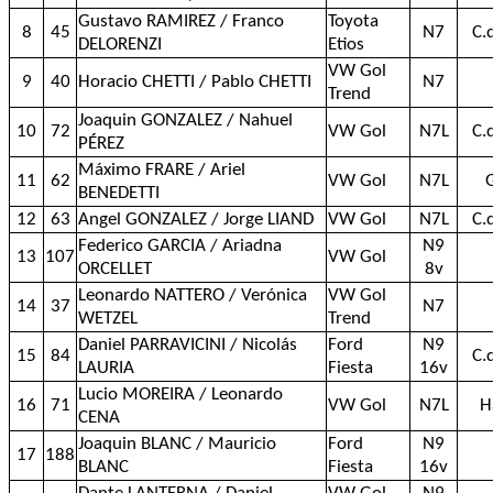
Gustavo RAMIREZ / Franco
Toyota
8
45
N7
C.
DELORENZI
Etios
VW Gol
9
40
Horacio CHETTI / Pablo CHETTI
N7
Trend
Joaquin GONZALEZ / Nahuel
10
72
VW Gol
N7L
C.
PÉREZ
Máximo FRARE / Ariel
11
62
VW Gol
N7L
BENEDETTI
12
63
Angel GONZALEZ / Jorge LIAND
VW Gol
N7L
C.
Federico GARCIA / Ariadna
N9
13
107
VW Gol
ORCELLET
8v
Leonardo NATTERO / Verónica
VW Gol
14
37
N7
WETZEL
Trend
Daniel PARRAVICINI / Nicolás
Ford
N9
15
84
C.
LAURIA
Fiesta
16v
Lucio MOREIRA / Leonardo
16
71
VW Gol
N7L
H
CENA
Joaquin BLANC / Mauricio
Ford
N9
17
188
BLANC
Fiesta
16v