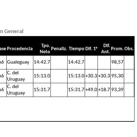
ón General
Tpo.
Dif.
ase
Procedencia
Penaliz.
Tiempo
Dif. 1°
Prom.
Obs.
Neto
Ant.
A6
Gualeguay
14:42.7
14:42.7
98,57
C. del
A6
15:13.0
15:13.0
+30.3
+30.3
95,30
Uruguay
C. del
A6
15:31.7
15:31.7
+49.0
+18.7
93,39
Uruguay