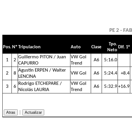
PE 2 - FA
Tpo.
Pos.
Nº
Tripulacion
Auto
Clase
Dif. 1°
Neto
Guillermo PITON / Juan
VW Gol
1
2
A6
5:16.0
CAPURRO
Trend
Agustin ERPEN / Walter
2
8
VW Gol
A6
5:24.4
+8.4
LENCINA
Rodrigo ETCHEPARE /
VW Gol
3
6
A6
5:32.9
+16.9
Nicolás LAURIA
Trend
|