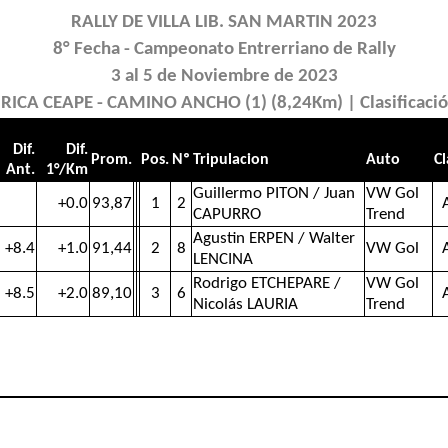
RALLY DE VILLA LIB. SAN MARTIN 2023
8° Fecha - Campeonato Entrerriano de Rally
3 al 5 de Noviembre de 2023
BRICA CEAPE - CAMINO ANCHO (1) (8,24Km) | Clasificaci
Dif.
Dif.
Prom.
Pos.
Nº
Tripulacion
Auto
Cl
Ant.
1°/Km
Guillermo PITON / Juan
VW Gol
+0.0
93,87
1
2
CAPURRO
Trend
Agustin ERPEN / Walter
+8.4
+1.0
91,44
2
8
VW Gol
LENCINA
Rodrigo ETCHEPARE /
VW Gol
+8.5
+2.0
89,10
3
6
Nicolás LAURIA
Trend