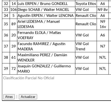
32
14
Luis ERPEN / Bruno GONDELL
Toyota Etios
A6
33
106
Diego SCHAB / Walter MACIEL
VW Gol
N9 8v
34
5
Agustin ERPEN / Walter LENCINA
Renault Clio
A6
Ariel LEDESMA / Manuel
N9
35
89
Renault Clio
LEDESMA
16v
Fernando ELOLA / Matias
36
20
VW Gol
A6
VOEFRAY
Facundo RAMIREZ / Agustín
VW Gol
37
39
N7
MADERA
Trend
Maximiliano PEREZ / Damián
38
61
VW Gol
N7L
WENDLER
Joaquin GONZALEZ / Guillermo
39
72
VW Gol
N7L
MARIO
Clasificación Parcial No Oficial
|