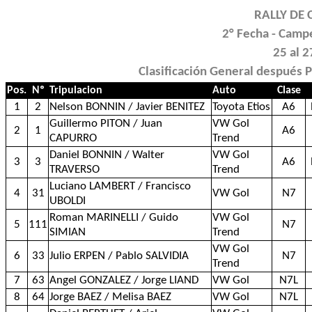
RALLY DE 
2° Fecha - Camp
25 al 2
Clasificación General después 
Pos.
Nº
Tripulacion
Auto
Clase
1
2
Nelson BONNIN / Javier BENITEZ
Toyota Etios
A6
Guillermo PITON / Juan
VW Gol
2
1
A6
CAPURRO
Trend
Daniel BONNIN / Walter
VW Gol
3
3
A6
TRAVERSO
Trend
Luciano LAMBERT / Francisco
4
31
VW Gol
N7
UBOLDI
Roman MARINELLI / Guido
VW Gol
5
111
N7
SIMIAN
Trend
VW Gol
6
33
Julio ERPEN / Pablo SALVIDIA
N7
Trend
7
63
Angel GONZALEZ / Jorge LIAND
VW Gol
N7L
8
64
Jorge BAEZ / Melisa BAEZ
VW Gol
N7L