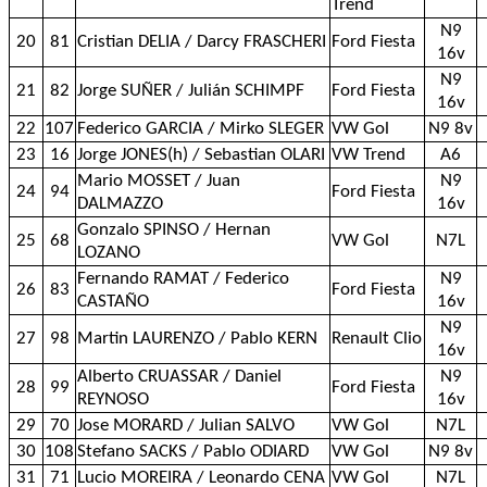
Trend
N9
20
81
Cristian DELIA / Darcy FRASCHERI
Ford Fiesta
16v
N9
21
82
Jorge SUÑER / Julián SCHIMPF
Ford Fiesta
16v
22
107
Federico GARCIA / Mirko SLEGER
VW Gol
N9 8v
23
16
Jorge JONES(h) / Sebastian OLARI
VW Trend
A6
Mario MOSSET / Juan
N9
24
94
Ford Fiesta
DALMAZZO
16v
Gonzalo SPINSO / Hernan
25
68
VW Gol
N7L
LOZANO
Fernando RAMAT / Federico
N9
26
83
Ford Fiesta
CASTAÑO
16v
N9
27
98
Martin LAURENZO / Pablo KERN
Renault Clio
16v
Alberto CRUASSAR / Daniel
N9
28
99
Ford Fiesta
REYNOSO
16v
29
70
Jose MORARD / Julian SALVO
VW Gol
N7L
30
108
Stefano SACKS / Pablo ODIARD
VW Gol
N9 8v
31
71
Lucio MOREIRA / Leonardo CENA
VW Gol
N7L