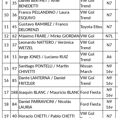
Daniel BERTHET / Ariel
VW Gol
9
35
N7
BENEDETTI
Trend
Franco PELLANDINO / Laura
VW Gol
10
36
N7
ESQUIVO
Trend
Gustavo RAMIREZ / Franco
11
45
Toyota Etios
N7
DELORENZI
12
62
Máximo FRARE / Mirko GIORDAN
VW Gol
N7L
Leonardo NATTERO / Verónica
VW Gol
13
37
N7
WETZEL
Trend
VW Gol
14
11
Jorge JONES / Luciano RUIZ
A6
Trend
Santiago PONTELLI / Martin
Nissan
N9
15
97
CHIVETTI
March
16v
Dante LANTERNA / Daniel
VW Gol
N9
16
85
FRITZLER
Trend
16v
N9
17
188
Joaquin BLANC / Mauricio BLANC
Ford Fiesta
16v
Daniel PARRAVICINI / Nicolás
N9
18
84
Ford Fiesta
LAURIA
16v
VW Gol
19
40
Horacio CHETTI / Pablo CHETTI
N7